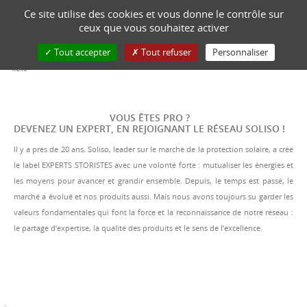
Ce site utilise des cookies et vous donne le contrôle sur
NOUS CONTACTER
ceux que vous souhaitez activer
Tout accepter
Tout refuser
Personnaliser
MENU
VOUS ÊTES PRO ?
DEVENEZ UN EXPERT, EN REJOIGNANT LE RÉSEAU SOLISO !
Il y a près de 20 ans, Soliso, leader sur le marché de la protection solaire, a créé
le label EXPERTS STORISTES avec une volonté forte : mutualiser les énergies et
les moyens pour avancer et grandir ensemble. Depuis, le temps est passé, le
marché a évolué et nos produits aussi. Mais nous avons toujours su garder les
valeurs fondamentales qui font la force et la reconnaissance de notre réseau :
le partage d’expertise, la qualité des produits et le sens de l’excellence.