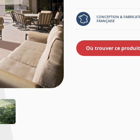
nos grands classiques.
Sobre, elle s’adapte à tou
CONCEPTION & FABRICAT
couleurs.
FRANÇAISE
Où trouver ce produit
+ de 250 coloris rayés, unis o
NF EN 13 561 et NF EN 1 932
Toit de protection en alumin