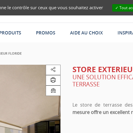
onne le contrôle sur ceux que vous souhaitez activer
Tout ac
PRODUITS
PROMOS
AIDE AU CHOIX
INSPI
IEUR FLORIDE
STORE EXTERIEU
UNE SOLUTION EFFI
TERRASSE
Le store de terrasse de
mesure offre un excellent r
Fiable et robuste, grâce à