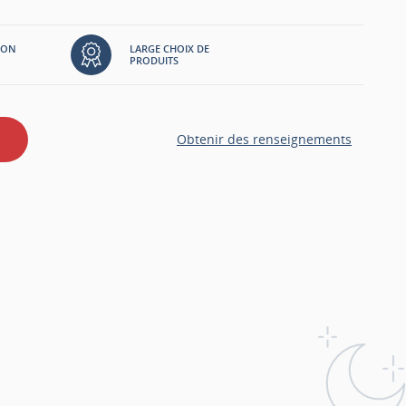
tes les façades tout en vous offrant une richesse de
ION
LARGE CHOIX DE
PRODUITS
Obtenir des renseignements
u fantaisie
 /
ium