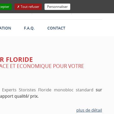
cepter
Tout refuser
Personnaliser
Trouver
Demander
Télécharger
un magasin
un devis
le catalogue
RATION
F.A.Q.
CONTACT
R FLORIDE
CACE ET ECONOMIQUE POUR VOTRE
s Experts Storistes Floride monobloc standard
sur
apport qualité/ prix.
 ses composants inaltérables, ce store fait partie de
plus de détail