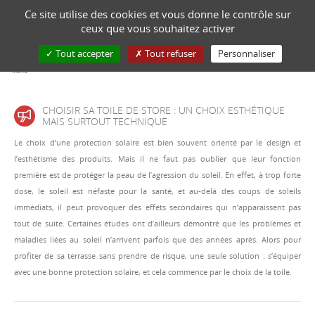
Ce site utilise des cookies et vous donne le contrôle sur
NOUS CONTACTER
ceux que vous souhaitez activer
Tout accepter
Tout refuser
Personnaliser
MENU
CHOISIR SA TOILE DE STORE : UN CHOIX ESTHÉTIQUE
MAIS SURTOUT TECHNIQUE
Le choix d’une protection solaire est bien souvent orienté par le design et
l’esthétisme des produits. Mais il ne faut pas oublier que leur fonction
première est de protéger la peau de l’agression du soleil. En effet, à trop forte
dose, le soleil est néfaste pour la santé, et au-delà des coups de soleils
immédiats, il peut provoquer des effets secondaires qui n’apparaissent pas
tout de suite. Certaines études ont d’ailleurs démontré que les problèmes et
maladies liées au soleil n’arrivent parfois que des années après. Alors pour
profiter de sa terrasse sans prendre de risque, une seule solution : s’équiper
avec une bonne protection solaire, et cela commence par le choix de la toile.